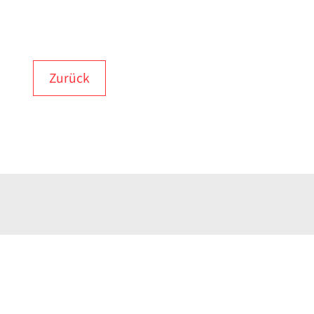
Zurück
COTECH Vertriebs GmbH
Telefo
Gradestraße 123
Telefa
12347 Berlin
E-Mail