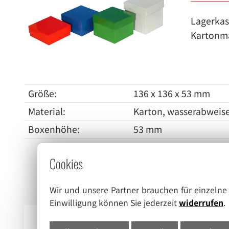
Lagerkas
Kartonma
Größe:
136 x 136 x 53 mm
Material:
Karton, wasserabweis
Boxenhöhe:
53 mm
Cookies
Wir und unsere Partner brauchen für einzeln
Einwilligung können Sie jederzeit
widerrufen
.
Farbe: