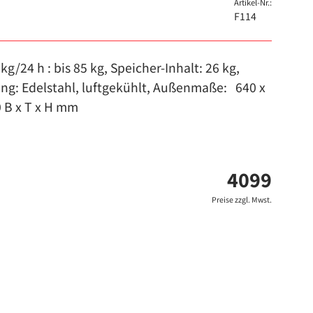
Artikel-Nr.:
F114
kg/24 h : bis 85 kg, Speicher-Inhalt: 26 kg,
ng: Edelstahl, luftgekühlt, Außenmaße: 640 x
0 B x T x H mm
4099
Preise zzgl. Mwst.