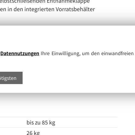
 selbstschließenden Entnahmeklappe
n in den integrierten Vorratsbehälter
e
Datennutzungen
Ihre Einwilligung, um den einwandfreien 
ötigsten
bis zu 85 kg
26 kg