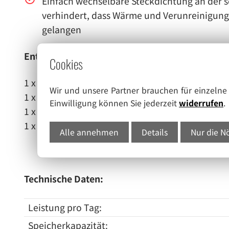
Einfach wechselbare Steckdichtung an der
verhindert, dass Wärme und Verunreinigunge
gelangen
Enthaltenes Zubehör:
Cookies
1 x Eisschaufel
Wir und unsere Partner brauchen für einzeln
1 x Wasserzulaufschlauch
Einwilligung können Sie jederzeit
widerrufen
.
1 x Wasserablaufschlauch
1 x 230V Anschlusskabel
Alle annehmen
Details
Nur die N
Technische Daten:
Leistung pro Tag:
Speicherkapazität: