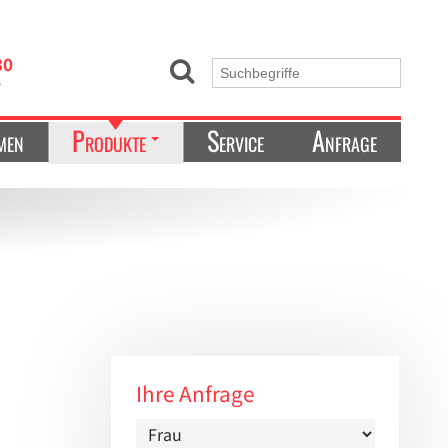
30
e
men
Produkte
Service
Anfrage
Kältetechnik & Ultrafreezer
Ordnungssysteme
Laborgeräte
Laborbedarf
Liquid-Handling
Zellkultur/Mikrobiologie
Ihre Anfrage
Sonstiges