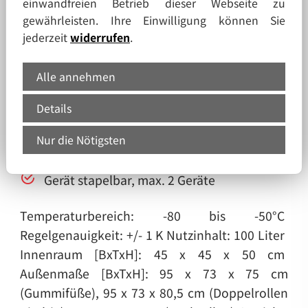
einwandfreien Betrieb dieser Webseite zu
gewährleisten. Ihre Einwilligung können Sie
Vakuum-Isolierung: großer Innenraum bei
jederzeit
widerrufen
.
kleinen Außenabmessungen und geringer
Stromverbrauch
Alle annehmen
abschließbare Tür
Details
Nur die Nötigsten
mit 1 Einlegegitter und 4 Regalschienen
Gerät stapelbar, max. 2 Geräte
Temperaturbereich: -80 bis -50°C
Regelgenauigkeit: +/- 1 K
Nutzinhalt: 100 Liter
Innenraum [BxTxH]: 45 x 45 x 50 cm
Außenmaße [BxTxH]:
95 x 73 x 75 cm
(Gummifüße), 95 x 73 x 80,5 cm (Doppelrollen