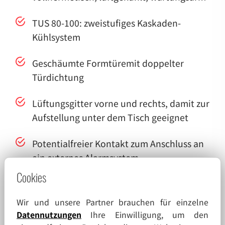
TUS 80-100: zweistufiges Kaskaden-
Kühlsystem
Geschäumte Formtüremit doppelter
Türdichtung
Lüftungsgitter vorne und rechts, damit zur
Aufstellung unter dem Tisch geeignet
Potentialfreier Kontakt zum Anschluss an
ein externes Alarmsystem
Cookies
100mV/K-Ausgang für den Anschluss eines
Temperaturaufzeichnungssystems
Wir und unsere Partner brauchen für einzelne
Datennutzungen
Ihre Einwilligung, um den
Gehäuse komplett aus Edelstahl