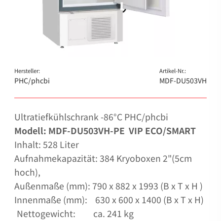
Hersteller:
Artikel-Nr.:
PHC/phcbi
MDF-DU503VH
Ultratiefkühlschrank -86°C PHC/phcbi
Modell: MDF-DU503VH-PE VIP ECO/SMART
Inhalt: 528 Liter
Aufnahmekapazität: 384 Kryoboxen 2"(5cm
hoch),
Außenmaße (mm): 790 x 882 x 1993 (B x T x H )
Innenmaße (mm): 630 x 600 x 1400 (B x T x H)
Nettogewicht: ca. 241 kg