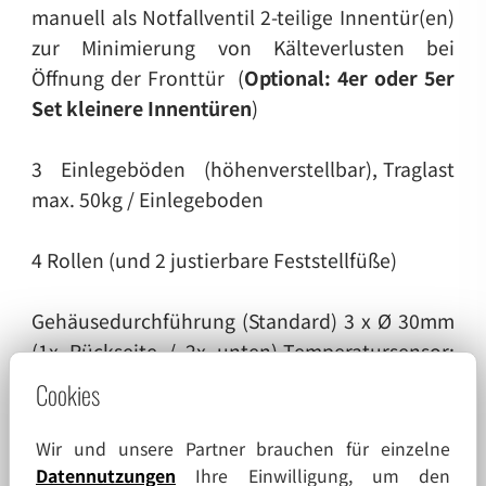
manuell als Notfallventil
2-teilige Innentür(en)
zur Minimierung von Kälteverlusten bei
Öffnung der Fronttür
(
Optional: 4er oder 5er
Set kleinere Innentüren
)
3 Einlegeböden (höhenverstellbar),
Traglast
max. 50kg / Einlegeboden
4 Rollen (und 2 justierbare Feststellfüße)
Gehäusedurchführung (Standard) 3 x Ø 30mm
(1x Rückseite / 2x unten)
Temperatursensor:
Platin-Widerstand (Pt 1000 Ω)
Cookies
Fassungsvermögen: 384 2"-(5-cm)-Boxen
Wir und unsere Partner brauchen für einzelne
Datennutzungen
Ihre Einwilligung, um den