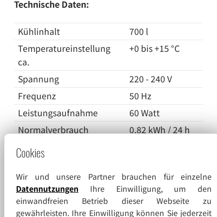
Technische Daten:
Kühlinhalt
700 l
Temperatureinstellung
+0 bis +15 °C
ca.
Spannung
220 - 240 V
Frequenz
50 Hz
Leistungsaufnahme
60 Watt
Normalverbrauch
0,82 kWh / 24 h
Wärmeabgabe
(max.) 554 Watt
Cookies
Geräuschemission
46 dB(A)
Wir und unsere Partner brauchen für einzelne
Außenmaße einschl.
77 x 98 x 195,5 (B
Datennutzungen
Ihre Einwilligung, um den
Wandabstand u. Türgriff
x T x H in cm)
einwandfreien Betrieb dieser Webseite zu
Nutzmaße
59 x 65 x 129 (B x
gewährleisten. Ihre Einwilligung können Sie jederzeit