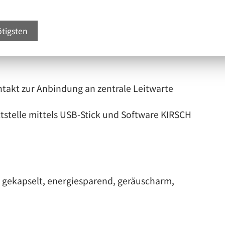
ei Stromausfall die Überwachungseinheit
ötigsten
n Betrieb
ntakt zur Anbindung an zentrale Leitwarte
telle mittels USB-Stick und Software KIRSCH
h gekapselt, energiesparend, geräuscharm,