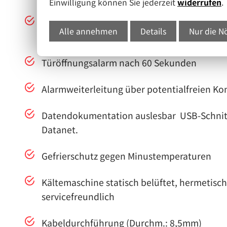
Einwilligung können Sie jederzeit
widerrufen
.
Alarmierung und Datenaufzeichnung auch b
Alle annehmen
Details
Nur die N
bleibt für ca. 30 Stunden durch einen Akku i
Türöffnungsalarm nach 60 Sekunden
Alarmweiterleitung über potentialfreien Ko
Datendokumentation auslesbar USB-Schnitts
Datanet.
Gefrierschutz gegen Minustemperaturen
Kältemaschine statisch belüftet, hermetisc
servicefreundlich
Kabeldurchführung (Durchm.: 8,5mm)