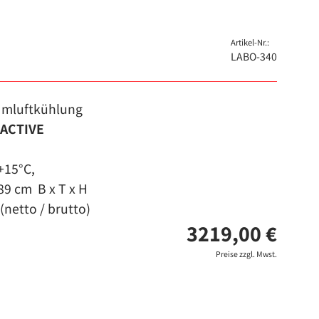
Artikel-Nr.:
LABO-340
Umluftkühlung
-ACTIVE
+15°C,
89 cm B x T x H
(netto / brutto)
3219,00 €
Preise zzgl. Mwst.