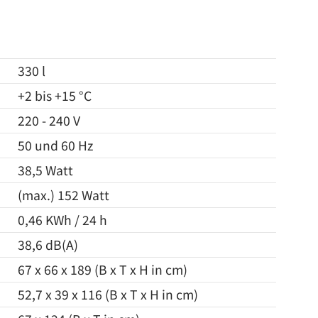
330 l
+2 bis +15 °C
220 - 240 V
50 und 60 Hz
38,5 Watt
(max.) 152 Watt
0,46 KWh / 24 h
38,6 dB(A)
67 x 66 x 189 (B x T x H in cm)
52,7 x 39 x 116 (B x T x H in cm)