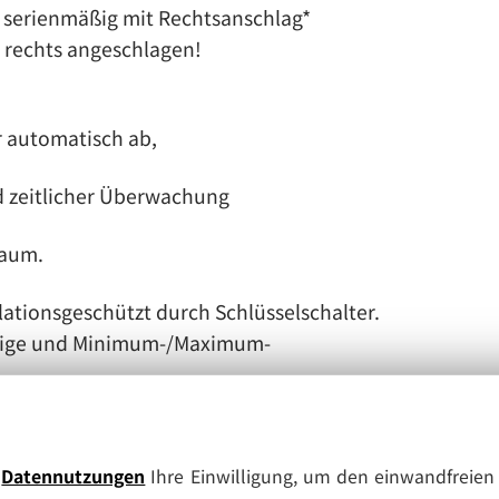
) serienmäßig mit Rechtsanschlag*
r rechts angeschlagen!
r automatisch ab,
d zeitlicher Überwachung
raum.
ationsgeschützt durch Schlüsselschalter.
nzeige und Minimum-/Maximum-
chem Alarmsignal
e
Datennutzungen
Ihre Einwilligung, um den einwandfreien 
tionen