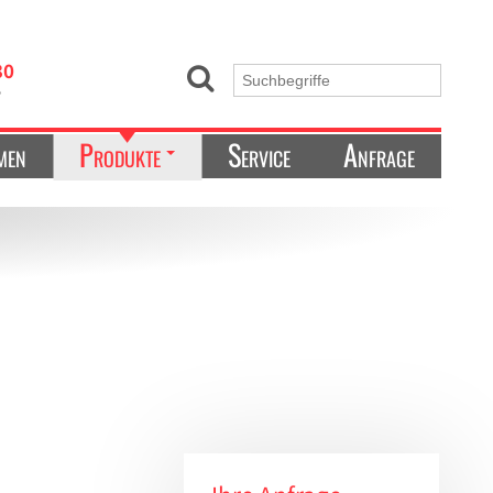
30
e
men
Produkte
Service
Anfrage
Kältetechnik & Ultrafreezer
Ordnungssysteme
Laborgeräte
Laborbedarf
Liquid-Handling
Zellkultur/Mikrobiologie
Sonstiges