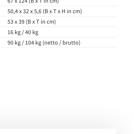
67 x 124 (B x T in cm)
50,4 x 32 x 5,6 (B x T x H in cm)
53 x 39 (B x T in cm)
16 kg / 40 kg
90 kg / 104 kg (netto / brutto)