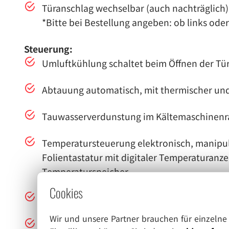
Türanschlag wechselbar (auch nachträglich
*Bitte bei Bestellung angeben: ob links ode
Steuerung:
Umluftkühlung schaltet beim Öffnen der Tü
Abtauung automatisch, mit thermischer un
Tauwasserverdunstung im Kältemaschinen
Temperatursteuerung elektronisch, manipul
Folientastatur mit digitaler Temperatura
Temperaturspeicher
Cookies
Warnfunktionen mit optischem und akustis
Wir und unsere Partner brauchen für einzeln
bei Temperaturabweichungen und Fehlfunk