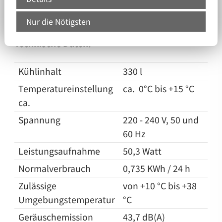
Geräuschemission.
Nur die Nötigsten
Technische Daten:
Kühlinhalt
330 l
Temperatureinstellung
ca. 0°C bis +15 °C
ca.
Spannung
220 - 240 V, 50 und
60 Hz
Leistungsaufnahme
50,3 Watt
Normalverbrauch
0,735 KWh / 24 h
Zulässige
von +10 °C bis +38
Umgebungstemperatur
°C
Geräuschemission
43,7 dB(A)