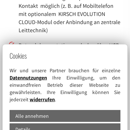
Kontakt möglich (z. B. auf Mobiltelefon
mit optionalem KIRSCH EVOLUTION
CLOUD-Modul oder Anbindung an zentrale
Leittechnik)
Datendokumentation auslesbar über USB-
Schnittstelle mittels USB-Stick und
Cookies
Software KIRSCH Datanet
Gefrierschutz gegen Minustemperaturen
Wir und unsere Partner brauchen für einzelne
Datennutzungen
Ihre Einwilligung, um den
Kältemaschine mit energiesparender
einwandfreien Betrieb dieser Webseite zu
gewährleisten. Ihre Einwilligung können Sie
Kompressor-Invertertechnologie, statisch
jederzeit
widerrufen
.
belüftet, hermetisch gekapselt,
geräuscharm, servicefreundlich
Alle annehmen
Leiselüfter reduziert die
Details