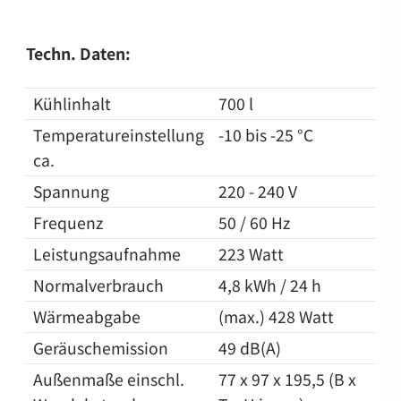
Techn. Daten:
Kühlinhalt
700 l
Temperatureinstellung
-10 bis -25 °C
ca.
Spannung
220 - 240 V
Frequenz
50 / 60 Hz
Leistungsaufnahme
223 Watt
Normalverbrauch
4,8 kWh / 24 h
Wärmeabgabe
(max.) 428 Watt
Geräuschemission
49 dB(A)
Außenmaße einschl.
77 x 97 x 195,5 (B x