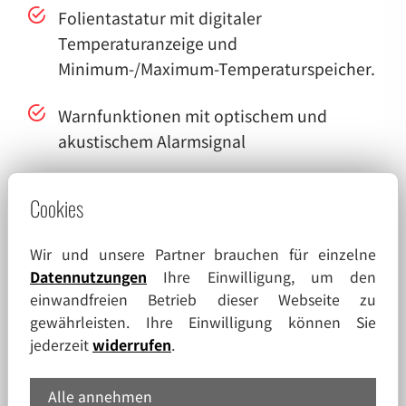
Folientastatur mit digitaler
Temperaturanzeige und
Minimum-/Maximum-Temperaturspeicher.
Warnfunktionen mit optischem und
akustischem Alarmsignal
bei Temperaturabweichungen und
Cookies
Fehlfunktionen und Stromausfall
Wir und unsere Partner brauchen für einzelne
Türöffnungsalarm nach 60 Sekunden.
Datennutzungen
Ihre Einwilligung, um den
einwandfreien Betrieb dieser Webseite zu
Alarmweiterleitung über potentialfreien
gewährleisten. Ihre Einwilligung können Sie
Kontakt möglich (z. B. auf Mobiltelefon
jederzeit
widerrufen
.
mit optionalem KIRSCH EVOLUTION
CLOUD-Modul oder Anbindung an
Alle annehmen