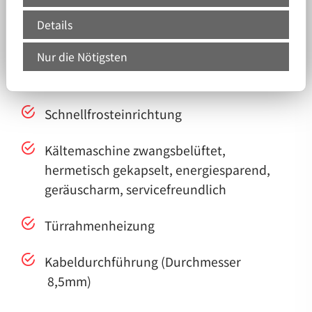
zentrale Leittechnik
Details
Datendokumentation auslesbar über USB-
Nur die Nötigsten
Schnittstelle mittels USB-Stick und
Software KIRSCH Datanet„
Schnellfrosteinrichtung
Kältemaschine zwangsbelüftet,
hermetisch gekapselt, energiesparend,
geräuscharm, servicefreundlich
Türrahmenheizung
Kabeldurchführung (Durchmesser
8,5mm)