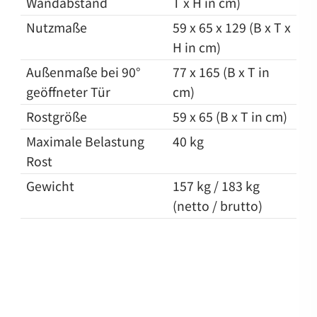
Wandabstand
T x H in cm)
Nutzmaße
59 x 65 x 129 (B x T x
H in cm)
Außenmaße bei 90°
77 x 165 (B x T in
geöffneter Tür
cm)
Rostgröße
59 x 65 (B x T in cm)
Maximale Belastung
40 kg
Rost
Gewicht
157 kg / 183 kg
(netto / brutto)