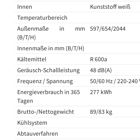
Innen
Kunststoff weiß
Temperaturbereich
Außenmaße in mm
597/654/2044
(B/T/H)
Innenmaße in mm (B/T/H)
Kältemittel
R 600a
Geräusch-Schallleistung
48 dB(A)
Frequenz / Spannung
50/60 Hz / 220-240
Energieverbrauch in 365
277 kWh
Tagen
Brutto-/Nettogewicht
89/83 kg
Kühlsystem
Abtauverfahren