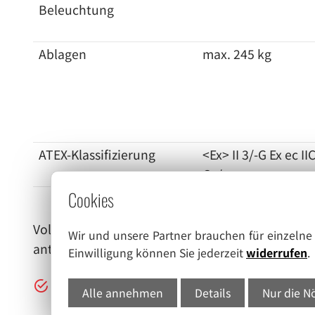
Beleuchtung
Ablagen
max. 245 kg
ATEX-Klassifizierung
<Ex> II 3/-G Ex ec II
Gc/-
Cookies
Volltür, selbstschließend, abschließbar, mechan
Wir und unsere Partner brauchen für einzeln
antimikrobieller Griff mit Öffnungsmechanik
Einwilligung können Sie jederzeit
widerrufen
.
Steuerung:
Alle annehmen
Details
Nur die N
Monochrom-Display, Touch-Buttons