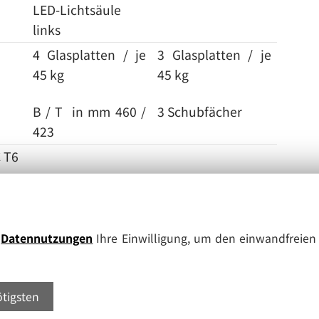
LED-Lichtsäule
links
4 Glasplatten / je
3 Glasplatten / je
45 kg
45 kg
B / T in mm 460 /
3 Schubfächer
423
C T6
isches Schloss, Türanschlag rechts, wechselbar,
e
Datennutzungen
Ihre Einwilligung, um den einwandfreien 
ötigsten