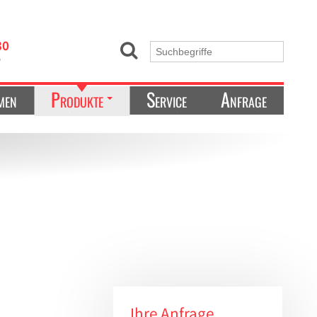
30
e
men
Produkte
Service
Anfrage
Kältetechnik & Ultrafreezer
Ordnungssysteme
Laborgeräte
Laborbedarf
Liquid-Handling
Zellkultur/Mikrobiologie
Sonstiges
Ihre Anfrage