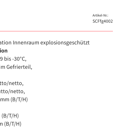
Artikel-Nr.:
SCFfg4002
ation Innenraum explosionsgeschützt
ion
 bis -30°C,
m Gefrierteil,
tto/netto,
utto/netto,
mm (B/T/H)
 (B/T/H)
m (B/T/H)