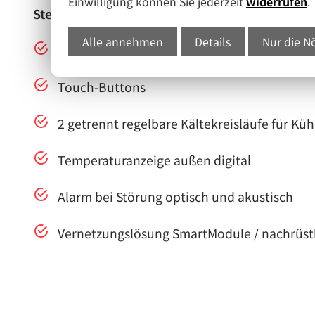
Einwilligung können Sie jederzeit
widerrufen
.
Steuerung:
Alle annehmen
Details
Nur die N
Monochrom-Display
Touch-Buttons
2 getrennt regelbare Kältekreisläufe für Kühl
Temperaturanzeige außen digital
Alarm bei Störung optisch und akustisch
Vernetzungslösung SmartModule / nachrüst