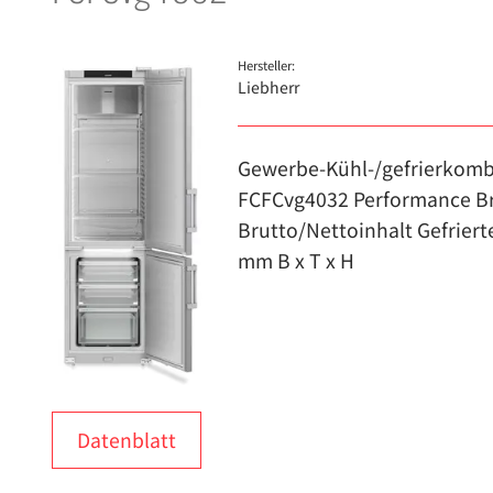
Hersteller:
Liebherr
Gewerbe-Kühl-/gefrierkombin
FCFCvg4032 Performance Brut
Brutto/Nettoinhalt Gefrier
mm B x T x H
Datenblatt