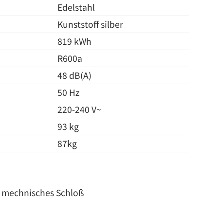
Edelstahl
Kunststoff silber
819 kWh
R600a
48 dB(A)
50 Hz
220-240 V~
93 kg
87kg
ar mechnisches Schloß