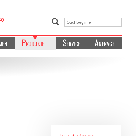
30
e
men
Produkte
Service
Anfrage
Kältetechnik & Ultrafreezer
Ordnungssysteme
Laborgeräte
Laborbedarf
Liquid-Handling
Zellkultur/Mikrobiologie
Sonstiges