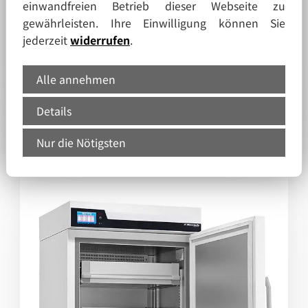
Blutplasma-Froster FR-BL-730, -32°C
einwandfreien Betrieb dieser Webseite zu
Kühlinhalt: 700 Liter, Außenmaße: 77 x 97 x
gewährleisten. Ihre Einwilligung können Sie
195,5 cm B x T x H für ca. 5 x 92 = 460
jederzeit
widerrufen
.
Plasmakartons, nach DIN 58375
Alle annehmen
Datenblatt
Produktdetails
Details
Nur die Nötigsten
FROSTER-BL-330 Ultimate