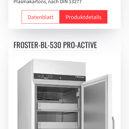
Plasmakartons, nach DIN 13277
Gefrierschränke
Datenblatt
Produktdetails
Kühlschränke
Kühl-Gefrier-Kombination
FROSTER-BL-530 PRO-ACTIVE
Gefriertruhen
Tiefkühlboxen
Blutbeutelkühlschränke
Plasmafreezer