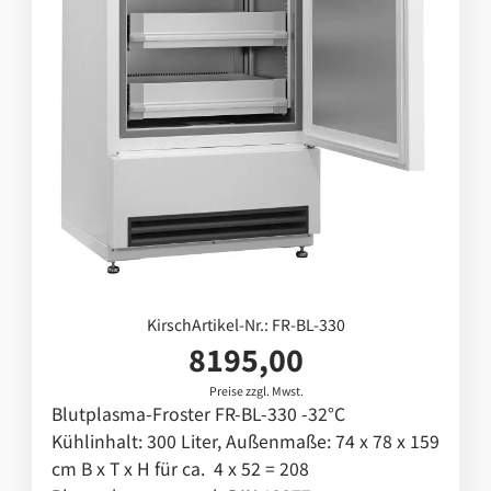
Laborgefriertruhen bis -50°C
Laborgefrierschränke bis -40°C
Laborgefrierschränke bis -30°C
Laborgefrierschränke, ex geschützt,
bis -30°C
Reinraum-Laborkühlschränke
Laborkühlgefrierkombination
Kirsch
Artikel-Nr.: FR-BL-330
8195,00
Laborkühlschränke, ex-geschützt
Preise zzgl. Mwst.
Labor-Kühl-GefrierKombination, ex
Blutplasma-Froster FR-BL-330 -32°C
Kühlinhalt: 300 Liter, Außenmaße: 74 x 78 x 159
geschützt
cm B x T x H für ca. 4 x 52 = 208