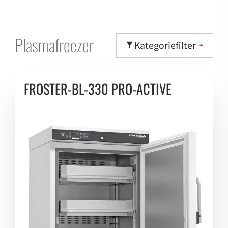
Plasmafreezer
Kategoriefilter
FROSTER-BL-330 PRO-ACTIVE
Ultratiefkühltruhen -152° C
Ultratiefkühltruhen -86° C
Ultratiefkühlschränke -86° C
Laborkühlschränke