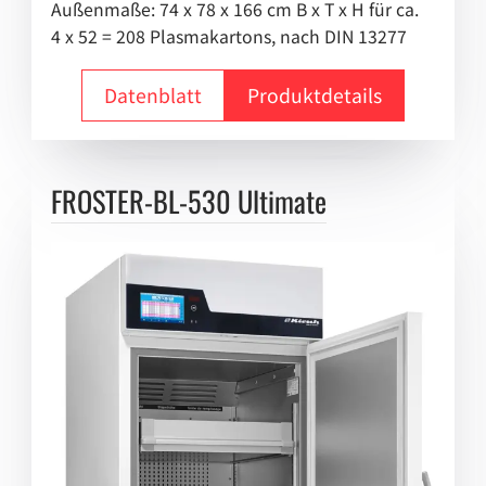
Außenmaße: 74 x 78 x 166 cm B x T x H für ca.
4 x 52 = 208 Plasmakartons, nach DIN 13277
Datenblatt
Produktdetails
FROSTER-BL-530 Ultimate