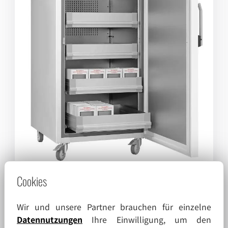
Cookies
Kirsch
Artikel-Nr.: FR-BL-730
11237,00
Wir und unsere Partner brauchen für einzelne
Datennutzungen
Ihre Einwilligung, um den
Preise zzgl. Mwst.