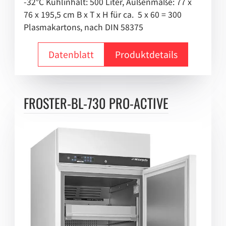
-32°C Kühlinhalt: 500 Liter, Außenmaße: 77 x
76 x 195,5 cm B x T x H für ca. 5 x 60 = 300
Plasmakartons, nach DIN 58375
Datenblatt
Produktdetails
FROSTER-BL-730 PRO-ACTIVE