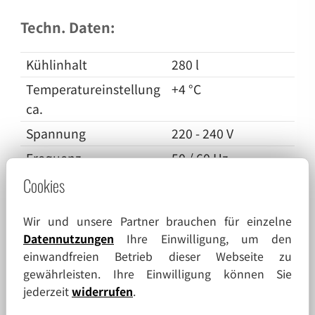
Techn. Daten:
Kühlinhalt
280 l
Temperatureinstellung
+4 °C
ca.
Spannung
220 - 240 V
Frequenz
50 / 60 Hz
Cookies
Normalverbrauch
0,61 KWh / 24 h
Geräuschemission
37,7 dB(A)
Wir und unsere Partner brauchen für einzelne
Außenmaße einschl.
68 x 72 x 131,5 (B x
Datennutzungen
Ihre Einwilligung, um den
Wandabstand
T x H in cm)
einwandfreien Betrieb dieser Webseite zu
gewährleisten. Ihre Einwilligung können Sie
Nutzmaße
49 x 39 x 92 (B x T x
jederzeit
widerrufen
.
H in cm) (Nutztiefe