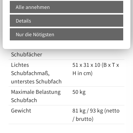
unten 15cm
Alle annehmen
geringer)
Außenmaße bei 90°
73 x 133 (B x T in
Details
geöffneter Tür
cm)
Nur die Nötigsten
Lichtes
49 x 39 x 10 (B x T x
Schubfachmaß, obere
H in cm)
Schubfächer
Lichtes
51 x 31 x 10 (B x T x
Schubfachmaß,
H in cm)
unterstes Schubfach
Maximale Belastung
50 kg
Schubfach
Gewicht
81 kg / 93 kg (netto
/ brutto)